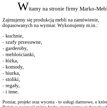
W
itamy na stronie firmy Marko-Mebl
Zajmujemy się produkcją mebli na zamówienie,
dopasowanych na wymiar. Wykonujemy m.in.:
-
kuchnie,
-
szafy przesuwne,
-
garderoby,
-
meblościanki,
-
łóżka,
-
komody,
-
biurka,
-
stoliki,
-
regały,
-
i inne.
Pomiar, projekt oraz wycena - to usługi darmowe, o któ